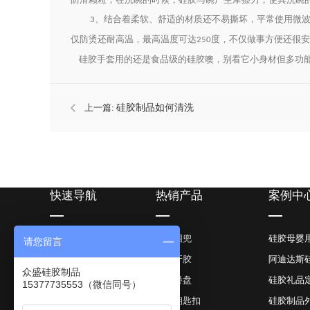
、结合着柔软、舒适的材质还不易撕坏，平常使用微
3
仅防烫还耐高温，最高温度可达
度，不仅做事方便还很安
250
硅胶手套用的还是食品级的硅胶噢，别看它小身材但多功
上一篇:
硅胶制品如何清洗
快速导航
热销产品
案例中
众盛首页
硅胶围兜
硅胶母婴
请您留言
产品中心
硅胶牙胶
阿迪达斯
众盛硅胶制品
案例.资讯
硅胶餐盘
硅胶礼品
15377735553（微信同号）
服务.资质
硅胶钥匙扣
硅胶制品