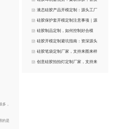
防护双提升
液态硅胶产品开模定制：源头工厂
助你一次成功
硅胶保护套开模定制注意事项｜源
头厂家总结5大核心要点
硅胶制品定制，如何控制好合模
线？源头工厂给你一次说清
硅胶开模定制避坑指南：资深源头
厂家教你避开五大陷阱
硅胶笔袋定制厂家，支持来图来样
开模
创意硅胶拍拍灯定制厂家，支持来
图开模
很多，
用的是