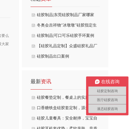
硅胶制品|东莞硅胶制品厂家哪家
好？
冬奥会吉祥物“冰墩墩”硅胶指定生
套要么
产厂家
硅胶制品|可口可乐硅胶手环案例
跟大家
【硅胶礼品定制】众盛硅胶礼品厂
家，一站式采购
硅胶制品出口案例
最新
资讯
在线咨询
硅胶定制咨询
硅胶餐垫定制，餐桌上的实用美学
医疗硅胶咨询
口香糖铁盒硅胶套定制，源头工厂
液态硅胶咨询
开模
硅胶儿童餐具：安全耐摔，宝宝自
主进食好伙伴
硅胶耳机套优势：柔软亲肤，音质