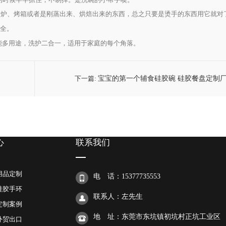
波炉、烤箱或者是刚蒸出来、烘焙出来的东西，总之只要是烫手的东西用它就对
全。
能多用途，洗护二合一，适用于家庭的每个角落。
下一篇:
宝宝的第一个辅食硅胶碗 硅胶餐盘定制
心
联系我们
用品定制
电 话：15377735553
硅胶手环
联系人：左先生
定制案例
地 址：东莞市东坑镇初坑村正坑工业区
外贸出口