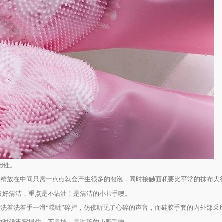
用性。
洁精放在中间只需一点点就会产生很多的泡泡，同时接触面积要比平常的抹布大
仅好清洁，重点是不沾油！是清洁的小帮手噢。
洗着洗着手一滑“噗呲”碎掉，仿佛听见了心碎的声音，而硅胶手套的内外部采
的时候牢牢抓住，不易掉。是洗碗的小帮手噢。