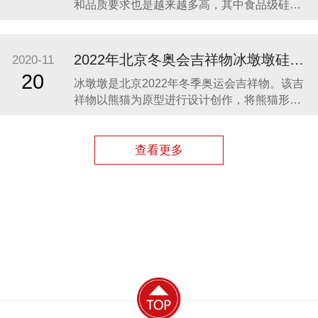
和品质要求也是越来越多高，其中食品级硅胶
凭借其柔软、无毒、无味、稳定性和安全性高
等优势，开始步入我们的生活，成为了母婴用
品的的主要材料之一。众盛硅胶厂家在硅胶制
2022年北京冬奥会吉祥物冰墩墩硅胶制品生产案例
2020-11
品行业深耕23年，生产的硅胶母婴用品全球使
20
冰墩墩是北京2022年冬季奥运会吉祥物。该吉
用用户超百万。 今天我们就来分享几款热卖的
祥物以熊猫为原型进行设计创作，将熊猫形象
硅胶母婴
与富有超能量的冰晶外壳相结合，体现了冬季
冰雪运动和现代科技特点。 东莞作为制造业中
心，奥运组委会将吉祥物冰墩墩放到东莞生
查看更多
产，而众盛硅胶也有幸参与了冰墩墩的生产制
造，成为了冰墩墩冰晶外壳（硅胶部分）指定
生产厂