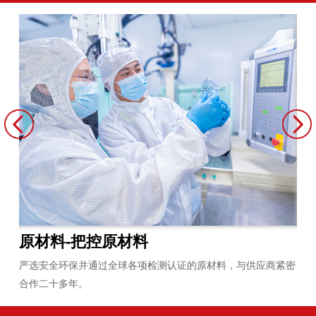
原材料-把控原材料
炼
员平
严选安全环保并通过全球各项检测认证的原材料，与供应商紧密
拥
合作二十多年。
无