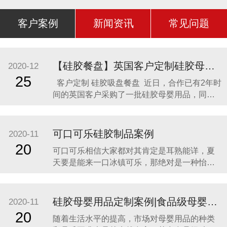
客户案例
新闻资讯
常见问题
【硅胶餐盘】英国客户定制硅胶母婴用品 硅胶吸盘餐盘
2020-12
25
客户定制 硅胶吸盘餐盘 近日，合作已有2年时
间的英国客户采购了一批硅胶母婴用品，同时
还定制了一款硅胶吸盘餐盘。因为他相信，只
有真正的硅胶制品厂家，才是品质最可靠的，
价格最合理，服务最贴心，正如两年来多次合
可口可乐硅胶制品案例
2020-11
作一样。众盛硅胶不是硅胶制品行业内最好
20
可口可乐相信大家都对其肯定是耳熟能详，夏
的，但绝对是他合作过众多硅胶制品
天要是能来一口冰镇可乐，那绝对是一种怡神
畅快的美妙感受。说到这里可能会有人疑问，
可口可乐是一种饮料，怎么和硅胶制品有什么
关联呢？ 2014年可口可乐找到我们的时候，我
硅胶母婴用品定制案例|食品级母婴硅胶制品
2020-11
们也是非常的惊讶，以为是在开玩笑。他们却
20
随着生活水平的提高，市场对母婴用品的种类
很认真的告诉我们，他们想开发一款创意有代