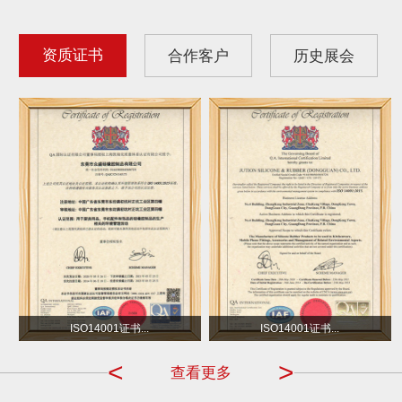
资质证书
合作客户
历史展会
沃尔玛
小不点 DOT
ISO14001证书...
ISO14001证书...
<
>
查看更多