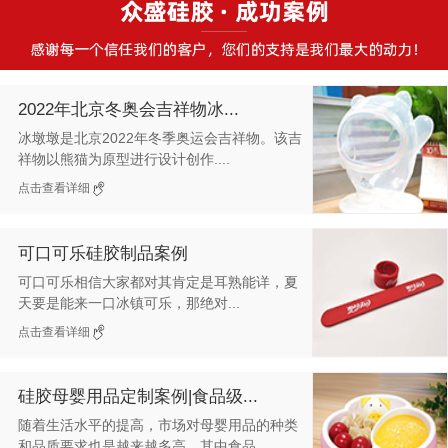
2022年北京冬奥会吉祥物冰...
冰墩墩是北京2022年冬季奥运会吉祥物。该吉
祥物以熊猫为原型进行设计创作....
点击查看详细
可口可乐硅胶制品案例
可口可乐相信大家都对其肯定是耳熟能详，夏
天要是能来一口冰镇可乐，那绝对...
点击查看详细
硅胶母婴用品定制案例|食品级...
随着生活水平的提高，市场对母婴用品的种类
和品质要求也是越来越多高，其中食品...