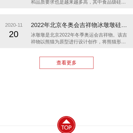
和品质要求也是越来越多高，其中食品级硅胶
凭借其柔软、无毒、无味、稳定性和安全性高
等优势，开始步入我们的生活，成为了母婴用
品的的主要材料之一。众盛硅胶厂家在硅胶制
2022年北京冬奥会吉祥物冰墩墩硅胶制品生产案例
2020-11
品行业深耕23年，生产的硅胶母婴用品全球使
20
冰墩墩是北京2022年冬季奥运会吉祥物。该吉
用用户超百万。 今天我们就来分享几款热卖的
祥物以熊猫为原型进行设计创作，将熊猫形象
硅胶母婴
与富有超能量的冰晶外壳相结合，体现了冬季
冰雪运动和现代科技特点。 东莞作为制造业中
心，奥运组委会将吉祥物冰墩墩放到东莞生
查看更多
产，而众盛硅胶也有幸参与了冰墩墩的生产制
造，成为了冰墩墩冰晶外壳（硅胶部分）指定
生产厂