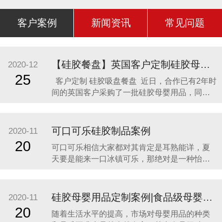
客户案例
新闻资讯
常见问题
【硅胶餐盘】英国客户定制硅胶母婴用品 硅胶吸盘餐盘
2020-12
25
客户定制 硅胶吸盘餐盘 近日，合作已有2年时
间的英国客户采购了一批硅胶母婴用品，同时
还定制了一款硅胶吸盘餐盘。因为他相信，只
有真正的硅胶制品厂家，才是品质最可靠的，
价格最合理，服务最贴心，正如两年来多次合
可口可乐硅胶制品案例
2020-11
作一样。众盛硅胶不是硅胶制品行业内最好
20
可口可乐相信大家都对其肯定是耳熟能详，夏
的，但绝对是他合作过众多硅胶制品
天要是能来一口冰镇可乐，那绝对是一种怡神
畅快的美妙感受。说到这里可能会有人疑问，
可口可乐是一种饮料，怎么和硅胶制品有什么
关联呢？ 2014年可口可乐找到我们的时候，我
硅胶母婴用品定制案例|食品级母婴硅胶制品
2020-11
们也是非常的惊讶，以为是在开玩笑。他们却
20
随着生活水平的提高，市场对母婴用品的种类
很认真的告诉我们，他们想开发一款创意有代