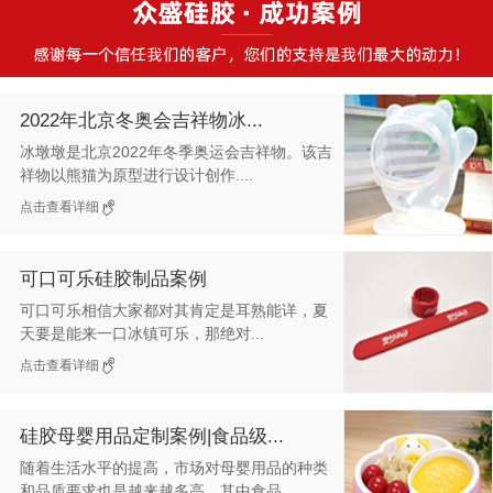
2022年北京冬奥会吉祥物冰...
冰墩墩是北京2022年冬季奥运会吉祥物。该吉
祥物以熊猫为原型进行设计创作....
点击查看详细
可口可乐硅胶制品案例
可口可乐相信大家都对其肯定是耳熟能详，夏
天要是能来一口冰镇可乐，那绝对...
点击查看详细
硅胶母婴用品定制案例|食品级...
随着生活水平的提高，市场对母婴用品的种类
和品质要求也是越来越多高，其中食品...