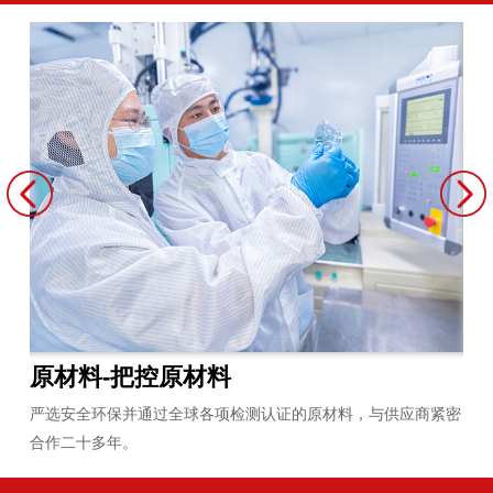
原材料-把控原材料
炼
员平
严选安全环保并通过全球各项检测认证的原材料，与供应商紧密
拥
合作二十多年。
无