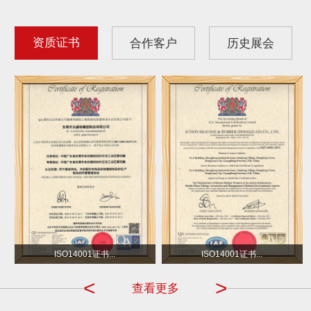
资质证书
合作客户
历史展会
沃尔玛
小不点 DOT
ISO14001证书...
ISO14001证书...
<
>
查看更多