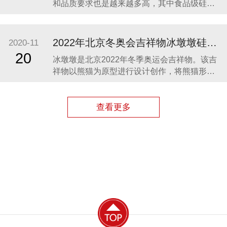
和品质要求也是越来越多高，其中食品级硅胶
凭借其柔软、无毒、无味、稳定性和安全性高
等优势，开始步入我们的生活，成为了母婴用
品的的主要材料之一。众盛硅胶厂家在硅胶制
2022年北京冬奥会吉祥物冰墩墩硅胶制品生产案例
2020-11
品行业深耕23年，生产的硅胶母婴用品全球使
20
冰墩墩是北京2022年冬季奥运会吉祥物。该吉
用用户超百万。 今天我们就来分享几款热卖的
祥物以熊猫为原型进行设计创作，将熊猫形象
硅胶母婴
与富有超能量的冰晶外壳相结合，体现了冬季
冰雪运动和现代科技特点。 东莞作为制造业中
心，奥运组委会将吉祥物冰墩墩放到东莞生
查看更多
产，而众盛硅胶也有幸参与了冰墩墩的生产制
造，成为了冰墩墩冰晶外壳（硅胶部分）指定
生产厂