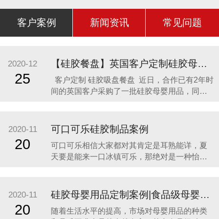
客户案例
新闻资讯
常见问题
【硅胶餐盘】英国客户定制硅胶母婴用品 硅胶吸盘餐盘
2020-12
25
客户定制 硅胶吸盘餐盘 近日，合作已有2年时
间的英国客户采购了一批硅胶母婴用品，同时
还定制了一款硅胶吸盘餐盘。因为他相信，只
有真正的硅胶制品厂家，才是品质最可靠的，
价格最合理，服务最贴心，正如两年来多次合
可口可乐硅胶制品案例
2020-11
作一样。众盛硅胶不是硅胶制品行业内最好
20
可口可乐相信大家都对其肯定是耳熟能详，夏
的，但绝对是他合作过众多硅胶制品
天要是能来一口冰镇可乐，那绝对是一种怡神
畅快的美妙感受。说到这里可能会有人疑问，
可口可乐是一种饮料，怎么和硅胶制品有什么
关联呢？ 2014年可口可乐找到我们的时候，我
硅胶母婴用品定制案例|食品级母婴硅胶制品
2020-11
们也是非常的惊讶，以为是在开玩笑。他们却
20
随着生活水平的提高，市场对母婴用品的种类
很认真的告诉我们，他们想开发一款创意有代