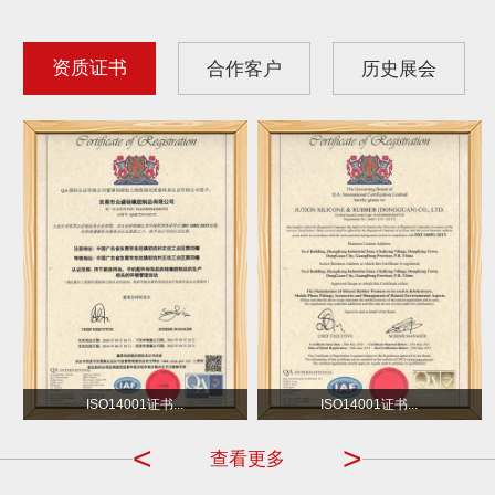
资质证书
合作客户
历史展会
沃尔玛
小不点 DOT
ISO14001证书...
ISO14001证书...
<
>
查看更多