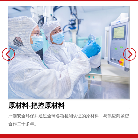
原材料-把控原材料
炼
员平
严选安全环保并通过全球各项检测认证的原材料，与供应商紧密
拥
合作二十多年。
无