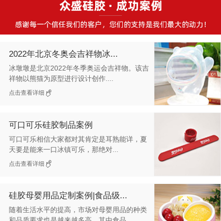
2022年北京冬奥会吉祥物冰...
冰墩墩是北京2022年冬季奥运会吉祥物。该吉
祥物以熊猫为原型进行设计创作....
点击查看详细
可口可乐硅胶制品案例
可口可乐相信大家都对其肯定是耳熟能详，夏
天要是能来一口冰镇可乐，那绝对...
点击查看详细
硅胶母婴用品定制案例|食品级...
随着生活水平的提高，市场对母婴用品的种类
和品质要求也是越来越多高，其中食品...