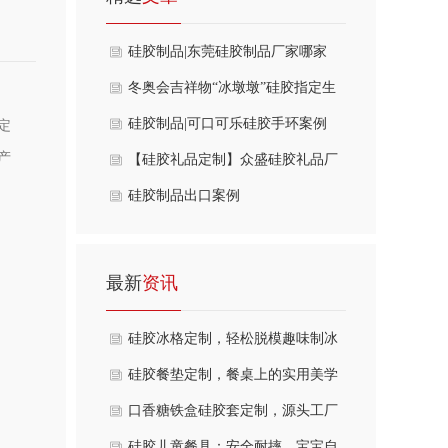
硅胶制品|东莞硅胶制品厂家哪家
好？
冬奥会吉祥物“冰墩墩”硅胶指定生
产厂家
硅胶制品|可口可乐硅胶手环案例
定
产
【硅胶礼品定制】众盛硅胶礼品厂
家，一站式采购
硅胶制品出口案例
最新
资讯
硅胶冰格定制，轻松脱模趣味制冰
硅胶餐垫定制，餐桌上的实用美学
口香糖铁盒硅胶套定制，源头工厂
开模
硅胶儿童餐具：安全耐摔，宝宝自