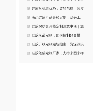
主进食好伙伴
硅胶耳机套优势：柔软亲肤，音质
防护双提升
液态硅胶产品开模定制：源头工厂
助你一次成功
硅胶保护套开模定制注意事项｜源
头厂家总结5大核心要点
硅胶制品定制，如何控制好合模
线？源头工厂给你一次说清
硅胶开模定制避坑指南：资深源头
厂家教你避开五大陷阱
硅胶笔袋定制厂家，支持来图来样
开模