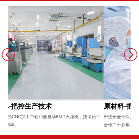
原材料-把控原材料
炼
员平
严选安全环保并通过全球各项检测认证的原材料，与供应商紧密
拥
合作二十多年。
无