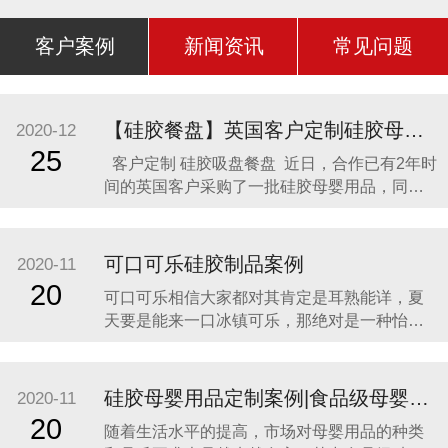
客户案例
新闻资讯
常见问题
【硅胶餐盘】英国客户定制硅胶母婴用品 硅胶吸盘餐盘
2020-12
25
客户定制 硅胶吸盘餐盘 近日，合作已有2年时
间的英国客户采购了一批硅胶母婴用品，同时
还定制了一款硅胶吸盘餐盘。因为他相信，只
有真正的硅胶制品厂家，才是品质最可靠的，
价格最合理，服务最贴心，正如两年来多次合
可口可乐硅胶制品案例
2020-11
作一样。众盛硅胶不是硅胶制品行业内最好
20
可口可乐相信大家都对其肯定是耳熟能详，夏
的，但绝对是他合作过众多硅胶制品
天要是能来一口冰镇可乐，那绝对是一种怡神
畅快的美妙感受。说到这里可能会有人疑问，
可口可乐是一种饮料，怎么和硅胶制品有什么
关联呢？ 2014年可口可乐找到我们的时候，我
硅胶母婴用品定制案例|食品级母婴硅胶制品
2020-11
们也是非常的惊讶，以为是在开玩笑。他们却
20
随着生活水平的提高，市场对母婴用品的种类
很认真的告诉我们，他们想开发一款创意有代