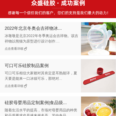
2022年北京冬奥会吉祥物冰...
冰墩墩是北京2022年冬季奥运会吉祥物。该吉
祥物以熊猫为原型进行设计创作....
点击查看详细
可口可乐硅胶制品案例
可口可乐相信大家都对其肯定是耳熟能详，夏
天要是能来一口冰镇可乐，那绝对...
点击查看详细
硅胶母婴用品定制案例|食品级...
随着生活水平的提高，市场对母婴用品的种类
和品质要求也是越来越多高，其中食品...