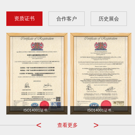
资质证书
合作客户
历史展会
沃尔玛
小不点 DOT
ISO14001证书...
ISO14001证书...
<
>
查看更多