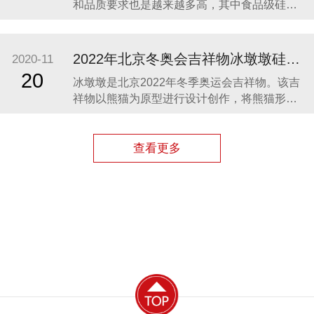
和品质要求也是越来越多高，其中食品级硅胶
凭借其柔软、无毒、无味、稳定性和安全性高
等优势，开始步入我们的生活，成为了母婴用
品的的主要材料之一。众盛硅胶厂家在硅胶制
2022年北京冬奥会吉祥物冰墩墩硅胶制品生产案例
2020-11
品行业深耕23年，生产的硅胶母婴用品全球使
20
冰墩墩是北京2022年冬季奥运会吉祥物。该吉
用用户超百万。 今天我们就来分享几款热卖的
祥物以熊猫为原型进行设计创作，将熊猫形象
硅胶母婴
与富有超能量的冰晶外壳相结合，体现了冬季
冰雪运动和现代科技特点。 东莞作为制造业中
心，奥运组委会将吉祥物冰墩墩放到东莞生
查看更多
产，而众盛硅胶也有幸参与了冰墩墩的生产制
造，成为了冰墩墩冰晶外壳（硅胶部分）指定
生产厂