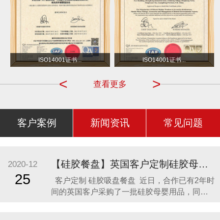
沃尔玛
小不点 DOT
ISO14001证书...
ISO14001证书...
<
>
查看更多
客户案例
新闻资讯
常见问题
【硅胶餐盘】英国客户定制硅胶母婴用品 硅胶吸盘餐盘
2020-12
25
客户定制 硅胶吸盘餐盘 近日，合作已有2年时
间的英国客户采购了一批硅胶母婴用品，同时
还定制了一款硅胶吸盘餐盘。因为他相信，只
有真正的硅胶制品厂家，才是品质最可靠的，