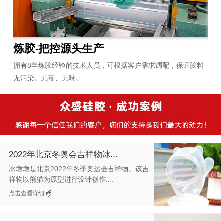
炼胶-把控源头生产
生
紧密
拥有8年炼胶经验的技术人员，可根据客户需求调配，保证胶料
引
无污染。无毒、无味。
产
2022年北京冬奥会吉祥物冰...
冰墩墩是北京2022年冬季奥运会吉祥物。该吉
祥物以熊猫为原型进行设计创作....
点击查看详细