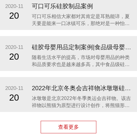
价格最合理，服务最贴心，正如两年来多次合
可口可乐硅胶制品案例
2020-11
作一样。众盛硅胶不是硅胶制品行业内最好
20
可口可乐相信大家都对其肯定是耳熟能详，夏
的，但绝对是他合作过众多硅胶制品
天要是能来一口冰镇可乐，那绝对是一种怡神
畅快的美妙感受。说到这里可能会有人疑问，
可口可乐是一种饮料，怎么和硅胶制品有什么
关联呢？ 2014年可口可乐找到我们的时候，我
硅胶母婴用品定制案例|食品级母婴硅胶制品
2020-11
们也是非常的惊讶，以为是在开玩笑。他们却
20
随着生活水平的提高，市场对母婴用品的种类
很认真的告诉我们，他们想开发一款创意有代
和品质要求也是越来越多高，其中食品级硅胶
凭借其柔软、无毒、无味、稳定性和安全性高
等优势，开始步入我们的生活，成为了母婴用
品的的主要材料之一。众盛硅胶厂家在硅胶制
2022年北京冬奥会吉祥物冰墩墩硅胶制品生产案例
2020-11
品行业深耕23年，生产的硅胶母婴用品全球使
20
冰墩墩是北京2022年冬季奥运会吉祥物。该吉
用用户超百万。 今天我们就来分享几款热卖的
祥物以熊猫为原型进行设计创作，将熊猫形象
硅胶母婴
与富有超能量的冰晶外壳相结合，体现了冬季
冰雪运动和现代科技特点。 东莞作为制造业中
心，奥运组委会将吉祥物冰墩墩放到东莞生
查看更多
产，而众盛硅胶也有幸参与了冰墩墩的生产制