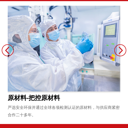
原材料-把控原材料
炼
员平
严选安全环保并通过全球各项检测认证的原材料，与供应商紧密
拥
合作二十多年。
无