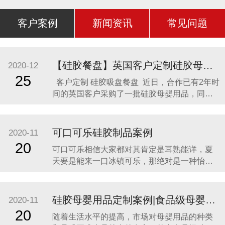
客户案例
新闻资讯
常见问题
【硅胶餐盘】英国客户定制硅胶母婴用品 硅胶吸盘餐盘
2020-12
25
客户定制 硅胶吸盘餐盘 近日，合作已有2年时
间的英国客户采购了一批硅胶母婴用品，同时
还定制了一款硅胶吸盘餐盘。因为他相信，只
有真正的硅胶制品厂家，才是品质最可靠的，
价格最合理，服务最贴心，正如两年来多次合
可口可乐硅胶制品案例
2020-11
作一样。众盛硅胶不是硅胶制品行业内最好
20
可口可乐相信大家都对其肯定是耳熟能详，夏
的，但绝对是他合作过众多硅胶制品
天要是能来一口冰镇可乐，那绝对是一种怡神
畅快的美妙感受。说到这里可能会有人疑问，
可口可乐是一种饮料，怎么和硅胶制品有什么
关联呢？ 2014年可口可乐找到我们的时候，我
硅胶母婴用品定制案例|食品级母婴硅胶制品
2020-11
们也是非常的惊讶，以为是在开玩笑。他们却
20
随着生活水平的提高，市场对母婴用品的种类
很认真的告诉我们，他们想开发一款创意有代