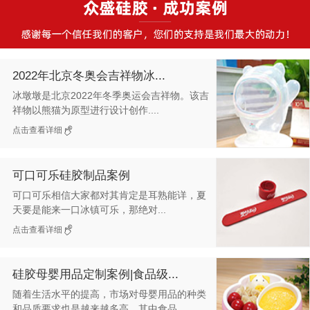
2022年北京冬奥会吉祥物冰...
冰墩墩是北京2022年冬季奥运会吉祥物。该吉
祥物以熊猫为原型进行设计创作....
点击查看详细
可口可乐硅胶制品案例
可口可乐相信大家都对其肯定是耳熟能详，夏
天要是能来一口冰镇可乐，那绝对...
点击查看详细
硅胶母婴用品定制案例|食品级...
随着生活水平的提高，市场对母婴用品的种类
和品质要求也是越来越多高，其中食品...