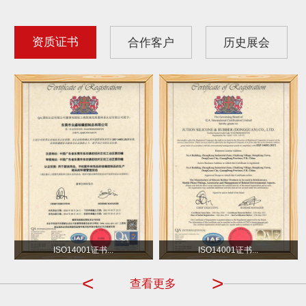
资质证书
合作客户
历史展会
沃尔玛
小不点 DOT
ISO14001证书...
ISO14001证书...
<
>
查看更多