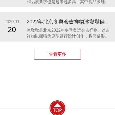
和品质要求也是越来越多高，其中食品级硅胶
凭借其柔软、无毒、无味、稳定性和安全性高
等优势，开始步入我们的生活，成为了母婴用
品的的主要材料之一。众盛硅胶厂家在硅胶制
2022年北京冬奥会吉祥物冰墩墩硅胶制品生产案例
2020-11
品行业深耕23年，生产的硅胶母婴用品全球使
20
冰墩墩是北京2022年冬季奥运会吉祥物。该吉
用用户超百万。 今天我们就来分享几款热卖的
祥物以熊猫为原型进行设计创作，将熊猫形象
硅胶母婴
与富有超能量的冰晶外壳相结合，体现了冬季
冰雪运动和现代科技特点。 东莞作为制造业中
心，奥运组委会将吉祥物冰墩墩放到东莞生
查看更多
产，而众盛硅胶也有幸参与了冰墩墩的生产制
造，成为了冰墩墩冰晶外壳（硅胶部分）指定
生产厂