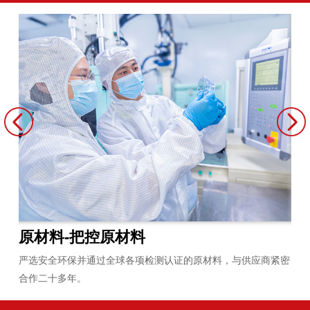
原材料-把控原材料
炼
员平
严选安全环保并通过全球各项检测认证的原材料，与供应商紧密
拥
合作二十多年。
无