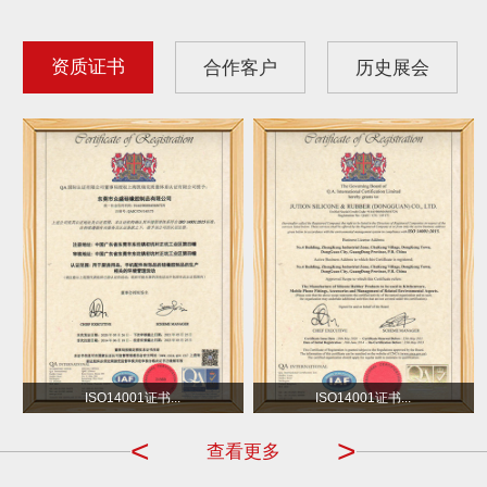
资质证书
合作客户
历史展会
沃尔玛
小不点 DOT
ISO14001证书...
ISO14001证书...
<
>
查看更多