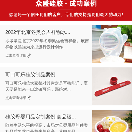
2022年北京冬奥会吉祥物冰...
冰墩墩是北京2022年冬季奥运会吉祥物。该吉
祥物以熊猫为原型进行设计创作....
点击查看详细
可口可乐硅胶制品案例
可口可乐相信大家都对其肯定是耳熟能详，夏
天要是能来一口冰镇可乐，那绝对...
点击查看详细
硅胶母婴用品定制案例|食品级...
随着生活水平的提高，市场对母婴用品的种类
和品质要求也是越来越多高，其中食品...