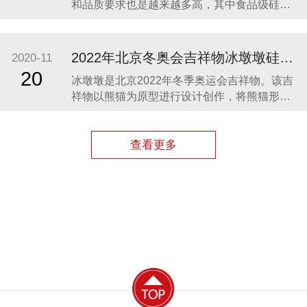
和品质要求也是越来越多高，其中食品级硅胶
凭借其柔软、无毒、无味、稳定性和安全性高
等优势，开始步入我们的生活，成为了母婴用
品的的主要材料之一。众盛硅胶厂家在硅胶制
2022年北京冬奥会吉祥物冰墩墩硅胶制品生产案例
2020-11
品行业深耕23年，生产的硅胶母婴用品全球使
20
冰墩墩是北京2022年冬季奥运会吉祥物。该吉
用用户超百万。 今天我们就来分享几款热卖的
祥物以熊猫为原型进行设计创作，将熊猫形象
硅胶母婴
与富有超能量的冰晶外壳相结合，体现了冬季
冰雪运动和现代科技特点。 东莞作为制造业中
心，奥运组委会将吉祥物冰墩墩放到东莞生
查看更多
产，而众盛硅胶也有幸参与了冰墩墩的生产制
造，成为了冰墩墩冰晶外壳（硅胶部分）指定
生产厂