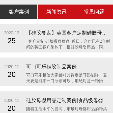
客户案例
新闻资讯
常见问题
【硅胶餐盘】英国客户定制硅胶母婴用品 硅胶吸盘餐盘
2020-12
25
客户定制 硅胶吸盘餐盘 近日，合作已有2年时
间的英国客户采购了一批硅胶母婴用品，同时
还定制了一款硅胶吸盘餐盘。因为他相信，只
有真正的硅胶制品厂家，才是品质最可靠的，
价格最合理，服务最贴心，正如两年来多次合
可口可乐硅胶制品案例
2020-11
作一样。众盛硅胶不是硅胶制品行业内最好
20
可口可乐相信大家都对其肯定是耳熟能详，夏
的，但绝对是他合作过众多硅胶制品
天要是能来一口冰镇可乐，那绝对是一种怡神
畅快的美妙感受。说到这里可能会有人疑问，
可口可乐是一种饮料，怎么和硅胶制品有什么
关联呢？ 2014年可口可乐找到我们的时候，我
硅胶母婴用品定制案例|食品级母婴硅胶制品
2020-11
们也是非常的惊讶，以为是在开玩笑。他们却
20
随着生活水平的提高，市场对母婴用品的种类
很认真的告诉我们，他们想开发一款创意有代