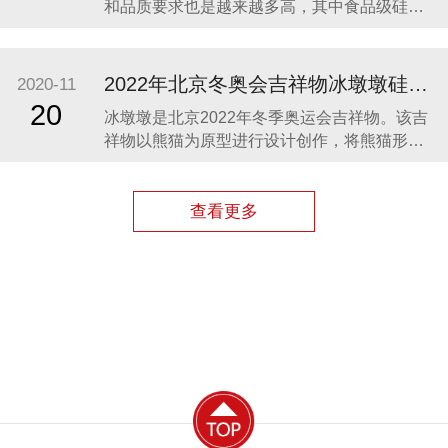
和品质要求也是越来越多高，其中食品级硅胶
凭借其柔软、无毒、无味、稳定性和安全性高
等优势，开始步入我们的生活，成为了母婴用
品的的主要材料之一。众盛硅胶厂家在硅胶制
2022年北京冬奥会吉祥物冰墩墩硅胶制品生产案例
2020-11
品行业深耕23年，生产的硅胶母婴用品全球使
20
冰墩墩是北京2022年冬季奥运会吉祥物。该吉
用用户超百万。 今天我们就来分享几款热卖的
祥物以熊猫为原型进行设计创作，将熊猫形象
硅胶母婴
与富有超能量的冰晶外壳相结合，体现了冬季
冰雪运动和现代科技特点。 东莞作为制造业中
心，奥运组委会将吉祥物冰墩墩放到东莞生
查看更多
产，而众盛硅胶也有幸参与了冰墩墩的生产制
造，成为了冰墩墩冰晶外壳（硅胶部分）指定
生产厂